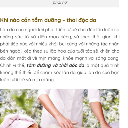
phái nữ
Khi nào cần tắm dưỡng – thải độc da
Làn da con người khi phát triển từ bé cho đến lớn luôn có
những sắc tố và diện mạo riêng, và theo thời gian khi
phải tiếp xúc với nhiều khói bụi cùng với những tác nhân
bên ngoài, kéo theo sự lão hóa của tuổi tác sẽ khiến cho
da dần mất đi vẻ mịn màng, khỏe mạnh và sáng bóng.
Chính vì thế,
tắm dưỡng và thải độc da
là một quá trình
không thể thiếu để chăm sóc làn da giúp làn da của bạn
luôn tươi trẻ và mịn màng.