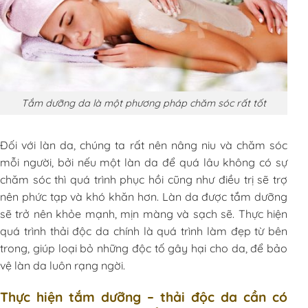
Tắm dưỡng da là một phương pháp chăm sóc rất tốt
Đối với làn da, chúng ta rất nên nâng niu và chăm sóc
mỗi người, bởi nếu một làn da để quá lâu không có sự
chăm sóc thì quá trình phục hồi cũng như điều trị sẽ trợ
nên phức tạp và khó khăn hơn. Làn da được tắm dưỡng
sẽ trở nên khỏe mạnh, mịn màng và sạch sẽ. Thực hiện
quá trình thải độc da chính là quá trình làm đẹp từ bên
trong, giúp loại bỏ những độc tố gây hại cho da, để bảo
vệ làn da luôn rạng ngời.
Thực hiện tắm dưỡng – thải độc da cần có