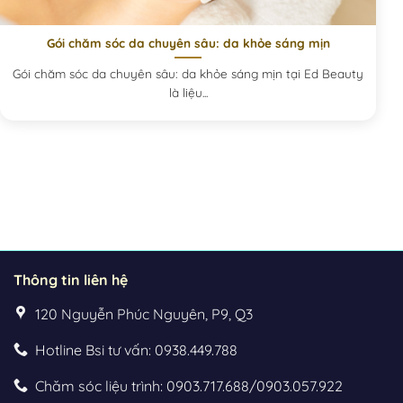
Gói chăm sóc da chuyên sâu: da khỏe sáng mịn
Gói chăm sóc da chuyên sâu: da khỏe sáng mịn tại Ed Beauty
là liệu...
Thông tin liên hệ
120 Nguyễn Phúc Nguyên, P9, Q3
Hotline Bsi tư vấn: 0938.449.788
Chăm sóc liệu trình: 0903.717.688/0903.057.922