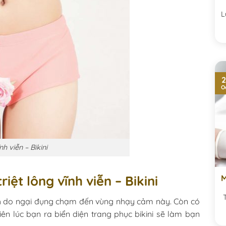
L
2
O
nh viễn – Bikini
iệt lông vĩnh viễn – Bikini
M
nh do ngại đụng chạm đến vùng nhạy cảm này. Còn có
iên lúc bạn ra biển diện trang phục bikini sẽ làm bạn