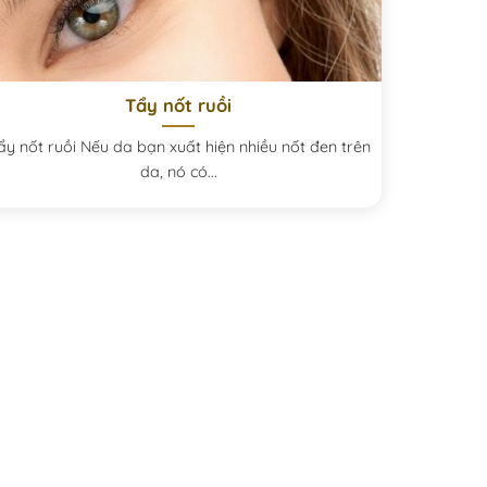
Tẩy nốt ruồi
ẩy nốt ruồi Nếu da bạn xuất hiện nhiều nốt đen trên
da, nó có...