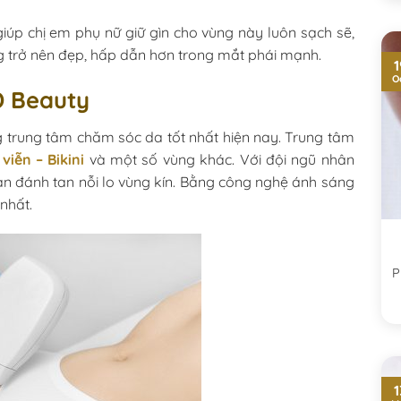
iúp chị em phụ nữ giữ gìn cho vùng này luôn sạch sẽ,
g trở nên đẹp, hấp dẫn hơn trong mắt phái mạnh.
1
O
ED Beauty
trung tâm chăm sóc da tốt nhất hiện nay. Trung tâm
 viễn – Bikini
và một số vùng khác. Với đội ngũ nhân
 bạn đánh tan nỗi lo vùng kín. Bằng công nghệ ánh sáng
 nhất.
P
1