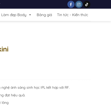
7
Làm đẹp Body
Bảng giá
Tin tức - Kiến thức
ini
ng nghệ ánh sáng sinh học IPL kết hợp với RF.
ng đạt hiệu quả.
t lông