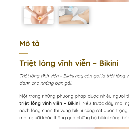
Mô tả
Triệt lông vĩnh viễn – Bikini
Triệt lông vĩnh viễn – Bikini hay còn gọi là triệt lô
dành cho những bạn gái.
Một trong những phương pháp được nhiều người th
triệt lông vĩnh viễn – Bikini
. Nếu trước đây mọi ng
nách lông chân thì vùng bikini cũng rất quan trọng
mặt người khác thông qua những bộ bikini nóng bỏ