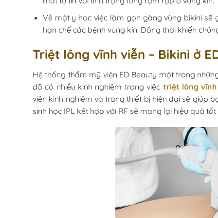
mất tự tin với tình trạng lông rậm rạp ở vùng kín.
Về mặt y học việc làm gọn gàng vùng bikini sẽ g
hạn chế các bệnh vùng kín. Đồng thời khiến chún
Triệt lông vĩnh viễn – Bikini ở 
Hệ thống thẩm mỹ viện ED Beauty một trong những 
đã có nhiều kinh nghiệm trong việc
triệt lông vĩnh
viên kinh nghiệm và trang thiết bị hiện đại sẽ giúp
sinh học IPL kết hợp với RF sẽ mang lại hiệu quả tốt