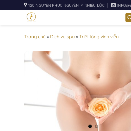
Skip
120 NGUYỄN PHÚC NGUYÊN, P. NHIÊU LỘC
INFO@
to
content
Trang chủ
»
Dịch vụ spa
»
Triệt lông vĩnh viễn