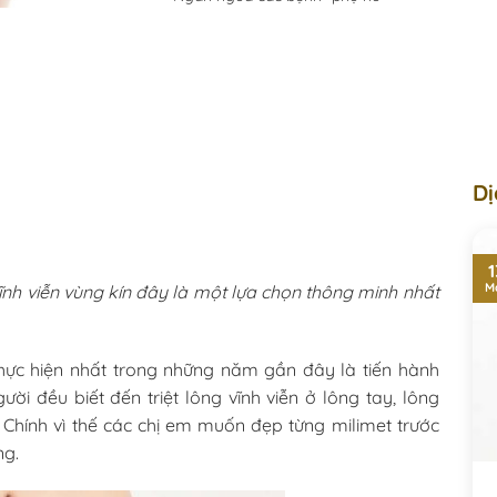
Dị
1
M
ng vĩnh viễn vùng kín đây là một lựa chọn thông minh nhất
ực hiện nhất trong những năm gần đây là tiến hành
ười đều biết đến triệt lông vĩnh viễn ở lông tay, lông
. Chính vì thế các chị em muốn đẹp từng milimet trước
ng.