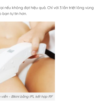
i nếu không đạt hiệu quả. Chỉ với 3 lần triệt lông vùng
 bạn tự tin hơn.
h viễn – Bikini bằng IPL kết hợp RF