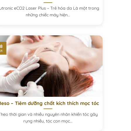
utronic eCO2 Laser Plus – Trẻ hóa da Là một trong
những chiếc máy hiện...
8
ct
eso – Tiêm dưỡng chất kích thích mọc tóc
Theo thời gian và nhiều nguyên nhân khiến tóc gãy
rụng nhiều, tóc con mọc...