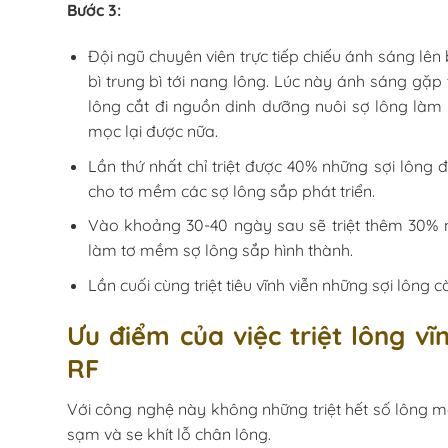
Bước 3:
Đội ngũ chuyên viên trực tiếp chiếu ánh sáng lên
bì trung bì tới nang lông. Lúc này ánh sáng gặ
lông cắt đi nguồn dinh dưỡng nuôi sợ lông làm c
mọc lại được nữa.
Lần thứ nhất chỉ triệt được 40% những sợi lông 
cho tơ mềm các sợ lông sắp phát triển.
Vào khoảng 30-40 ngày sau sẽ triệt thêm 30% nh
làm tơ mềm sợ lông sắp hình thành.
Lần cuối cùng triệt tiêu vĩnh viễn những sợi lông c
Ưu điểm của việc triệt lông vĩ
RF
Với công nghệ này không những triệt hết số lông m
sạm và se khít lỗ chân lông.