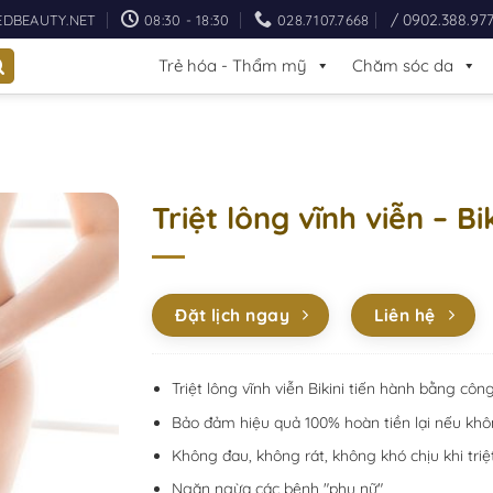
/ 0902.388.97
EDBEAUTY.NET
08:30 - 18:30
028.7107.7668
Trẻ hóa - Thẩm mỹ
Chăm sóc da
Triệt lông vĩnh viễn – Bik
Đặt lịch ngay
Liên hệ
Triệt lông vĩnh viễn Bikini tiến hành bằng cô
Bảo đảm hiệu quả 100% hoàn tiền lại nếu khô
Không đau, không rát, không khó chịu khi triệ
Ngăn ngừa các bệnh "phụ nữ"