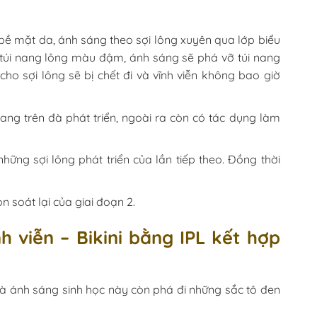
 bề mặt da, ánh sáng theo sợi lông xuyên qua lớp biểu
p túi nang lông màu đậm, ánh sáng sẽ phá vỡ túi nang
ho sợi lông sẽ bị chết đi và vĩnh viễn không bao giờ
đang trên đà phát triển, ngoài ra còn có tác dụng làm
ững sợi lông phát triển của lần tiếp theo. Đồng thời
òn soát lại của giai đoạn 2.
nh viễn – Bikini bằng IPL kết hợp
à ánh sáng sinh học này còn phá đi những sắc tô đen