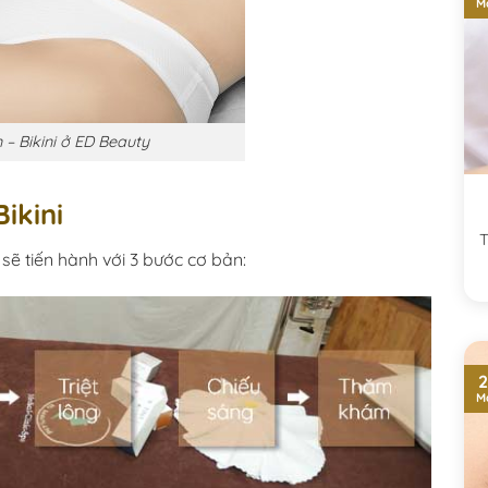
M
n – Bikini ở ED Beauty
Bikini
T
 sẽ tiến hành với 3 bước cơ bản:
2
M