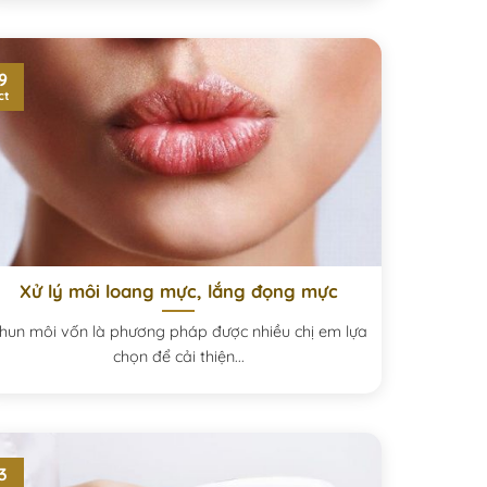
9
ct
Xử lý môi loang mực, lắng đọng mực
hun môi vốn là phương pháp được nhiều chị em lựa
chọn để cải thiện...
3