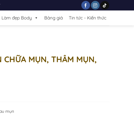
7
Làm đẹp Body
Bảng giá
Tin tức - Kiến thức
N CHỮA MỤN, THÂM MỤN,
 sau mụn