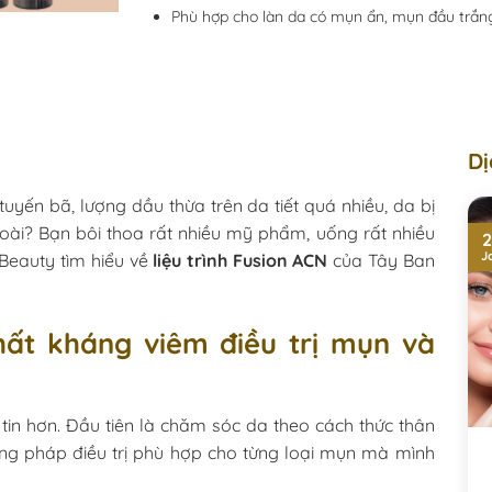
Phù hợp cho làn da có mụn ẩn, mụn đầu trắ
Dị
uyến bã, lượng dầu thừa trên da tiết quá nhiều, da bị
oài? Bạn bôi thoa rất nhiều mỹ phẩm, uống rất nhiều
2
J
Beauty tìm hiểu về
liệu trình Fusion ACN
của Tây Ban
chất kháng viêm điều trị mụn và
 tin hơn. Đầu tiên là chăm sóc da theo cách thức thân
ng pháp điều trị phù hợp cho từng loại mụn mà mình