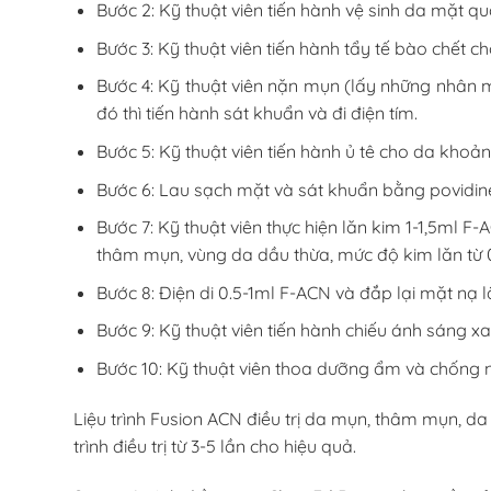
Bước 2: Kỹ thuật viên tiến hành vệ sinh da mặt qu
Bước 3: Kỹ thuật viên tiến hành tẩy tế bào chết c
Bước 4: Kỹ thuật viên nặn mụn (lấy những nhân 
đó thì tiến hành sát khuẩn và đi điện tím.
Bước 5: Kỹ thuật viên tiến hành ủ tê cho da khoản
Bước 6: Lau sạch mặt và sát khuẩn bằng povidine 
Bước 7: Kỹ thuật viên thực hiện lăn kim 1-1,5ml 
thâm mụn, vùng da dầu thừa, mức độ kim lăn từ 0
Bước 8: Điện di 0.5-1ml F-ACN và đắp lại mặt nạ 
Bước 9: Kỹ thuật viên tiến hành chiếu ánh sáng 
Bước 10: Kỹ thuật viên thoa dưỡng ẩm và chống nắn
Liệu trình Fusion ACN điều trị da mụn, thâm mụn, da
trình điều trị từ 3-5 lần cho hiệu quả.