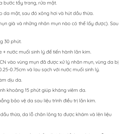
a bước tẩy trang, rửa mặt.
ho da mặt, sau đó xông hơi và hút dầu thừa.
mụn già và những nhân mụn nào có thể lấy được). Sau
g 30 phút.
+ nước muối sinh lý để tiến hành lăn kim.
F-ACN vào vùng mụn đã được xử lý nhân mụn, vùng da bị
.25-0.75cm và lau sạch với nước muối sinh lý.
làm dịu da.
xanh khoảng 15 phút giúp kháng viêm da.
g bảo vệ da sau liệu trình điều trị lăn kim.
 dầu thừa, da lỗ chân lông to được khám và lên liệu