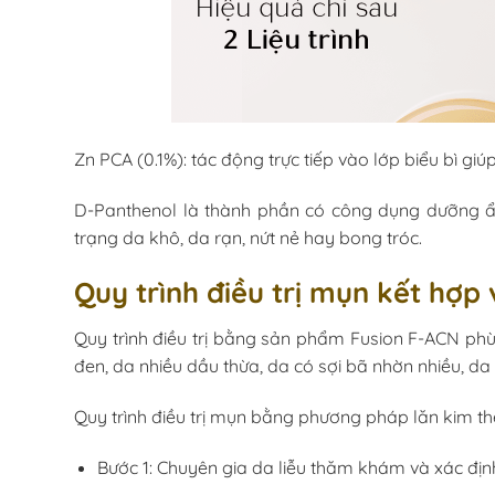
Zn PCA (0.1%): tác động trực tiếp vào lớp biểu bì giú
D-Panthenol là thành phần có công dụng dưỡng ẩm 
trạng da khô, da rạn, nứt nẻ hay bong tróc.
Quy trình điều trị mụn kết hợp
Quy trình điều trị bằng sản phẩm Fusion F-ACN ph
đen, da nhiều dầu thừa, da có sợi bã nhờn nhiều, da
Quy trình điều trị mụn bằng phương pháp lăn kim 
Bước 1: Chuyên gia da liễu thăm khám và xác định