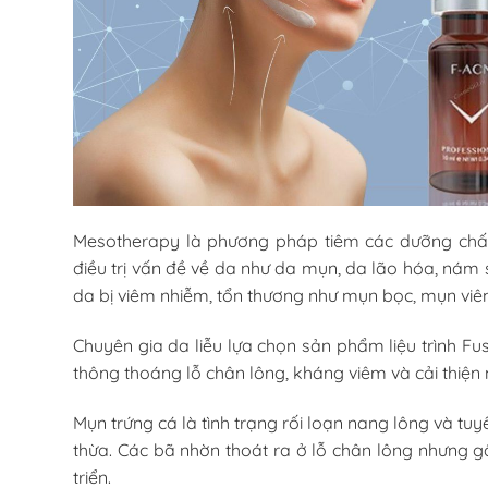
Mesotherapy là phương pháp tiêm các dưỡng chất
điều trị vấn đề về da như da mụn, da lão hóa, nám
da bị viêm nhiễm, tổn thương như mụn bọc, mụn viê
Chuyên gia da liễu lựa chọn sản phẩm liệu trình 
thông thoáng lỗ chân lông, kháng viêm và cải thiện
Mụn trứng cá là tình trạng rối loạn nang lông và tuy
thừa. Các bã nhờn thoát ra ở lỗ chân lông nhưng g
triển.