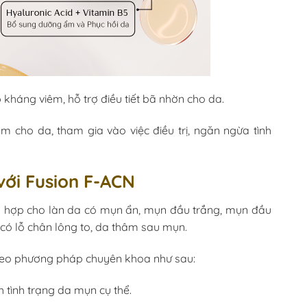
p kháng viêm, hỗ trợ điều tiết bã nhờn cho da.
cho da, tham gia vào việc điều trị, ngăn ngừa tình
 với Fusion F-ACN
ù hợp cho làn da có mụn ẩn, mụn đầu trắng, mụn đầu
 có lỗ chân lông to, da thâm sau mụn.
theo phương pháp chuyên khoa như sau:
 tình trạng da mụn cụ thể.