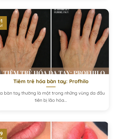
1
ul
Tiêm trẻ hóa bàn tay: Profhilo
a bàn tay thường là một trong những vùng da đầu
tiên bị lão hóa...
9
pr