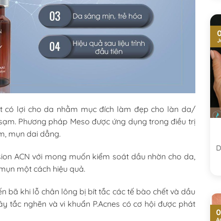
0
J
 có lợi cho da nhằm mục đích làm đẹp cho làn da/
 sạm. Phương pháp Meso được ứng dụng trong điều trị
m, mụn dai dẳng.
D
Fusion ACN với mong muốn kiểm soát dầu nhờn cho da,
 mụn một cách hiệu quả.
ến bã khi lỗ chân lông bị bít tắc các tế bào chết và dầu
ây tắc nghẽn và vi khuẩn P.Acnes có cơ hội được phát
0
A