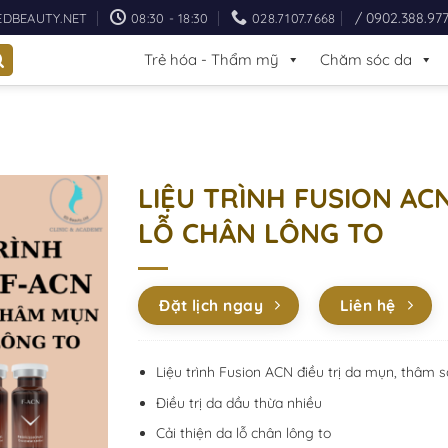
/ 0902.388.97
EDBEAUTY.NET
08:30 - 18:30
028.7107.7668
Trẻ hóa - Thẩm mỹ
Chăm sóc da
LIỆU TRÌNH FUSION AC
LỖ CHÂN LÔNG TO
Đặt lịch ngay
Liên hệ
Liệu trình Fusion ACN điều trị da mụn, thâm
Điều trị da dầu thừa nhiều
Cải thiện da lỗ chân lông to