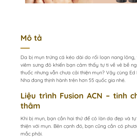
Mô tả
Da bị mụn trứng cá kéo dài do rối loạn nang lông, t
viêm sưng đỏ khiến bạn cảm thấy tự ti về vẻ bề ng
thuốc nhưng vẫn chưa cải thiện mụn? Vậy cùng Ed 
Nha đang thịnh hành trên hơn 55 quốc gia nhé.
Liệu trình Fusion ACN – tinh 
thâm
Khi bị mụn, bạn cần hai thứ để có làn da đẹp và tự
thiện với mụn. Bên cạnh đó, bạn cũng cần có phươ
mắc phải.