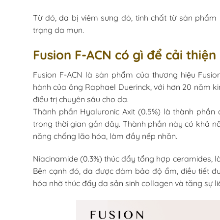
Từ đó, da bị viêm sưng đỏ, tinh chất từ sản phẩm 
trạng da mụn.
Fusion F-ACN có gì để cải thiệ
Fusion F-ACN là sản phẩm của thương hiệu Fusio
hành của ông Raphael Duerinck, với hơn 20 năm k
điều trị chuyên sâu cho da.
Thành phần Hyaluronic Axit (0.5%) là thành phần d
trong thời gian gần đây. Thành phần này có khả nă
năng chống lão hóa, làm đầy nếp nhăn.
Niacinamide (0.3%) thúc đẩy tổng hợp ceramides, l
Bên cạnh đó, da được đảm bảo độ ẩm, điều tiết được
hóa nhờ thúc đẩy da sản sinh collagen và tăng sự li