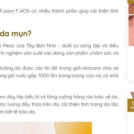
Fusion F-ACN có nhiều thành phần giúp cải thiện tình
n da mụn?
n Meso của Tây Ban Nha – dưới sự sáng lập và điều
inh nghiệm sản xuất các dòng sản phẩm chăm sóc và
ưỡng da được các tín đồ trong giới skincare chia sẻ
ng giữ nước gấp 1000 lần trọng lượng của nó, có khả
àm dày lớp biểu bì và tăng cường hàng rào bảo vệ da.
1
 lượng dầu thừa trên da, cải thiện tình trạng da lão
M
ên kết tế bào da.