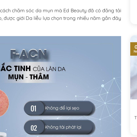
n cách chăm sóc da mụn mà Ed Beauty đã có đăng tải
, được giới Da liễu lựa chọn trong nhiều năm gần đây
0
N
T