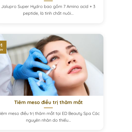
Jalupro Super Hydro bao gồm 7 Amino acid + 3
peptide, là tinh chất nuôi...
1
ov
Tiêm meso điều trị thâm mắt
iêm meso điều trị thâm mắt tại ED Beauty Spa Các
nguyên nhân do thiếu...