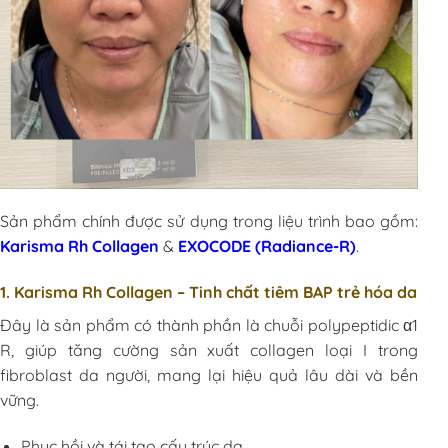
Sản phẩm chính được sử dụng trong liệu trình bao gồm:
Karisma Rh Collagen
&
EXOCODE (Radiance-R)
.
1. Karisma Rh Collagen – Tinh chất tiêm BAP trẻ hóa da
Đây là sản phẩm có thành phần là chuỗi polypeptidic α1
R, giúp tăng cường sản xuất collagen loại I trong
fibroblast da người, mang lại hiệu quả lâu dài và bền
vững.
Phục hồi và tái tạo cấu trúc da.