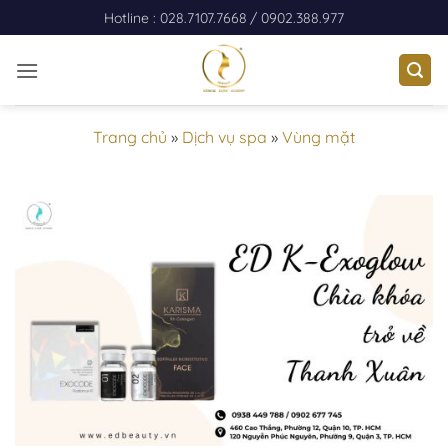
Skip
Hotline : 028.7107.7668
/ 0902.388.977
to
content
Trang chủ
»
Dịch vụ spa
»
Vùng mặt