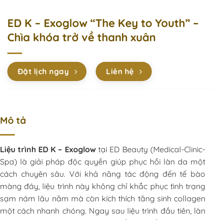
ED K – Exoglow “The Key to Youth” –
Chìa khóa trở về thanh xuân
Đặt lịch ngay
Liên hệ
Mô tả
Liệu trình ED K – Exoglow
tại ED Beauty (Medical-Clinic-
Spa) là giải pháp độc quyền giúp phục hồi làn da một
cách chuyên sâu. Với khả năng tác động đến tế bào
màng đáy, liệu trình này không chỉ khắc phục tình trạng
sạm nám lâu năm mà còn kích thích tăng sinh collagen
một cách nhanh chóng. Ngay sau liệu trình đầu tiên, làn