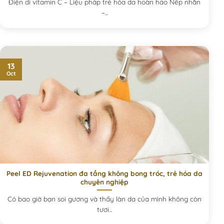
Điện di vitamin C – Liệu pháp trẻ hóa da hoàn hảo Nếp nhăn
–...
13
Oct
Peel ED Rejuvenation đa tầng không bong tróc, trẻ hóa da
chuyên nghiệp
Có bao giờ bạn soi gương và thấy làn da của mình không còn
tươi...