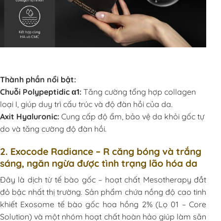
Thành phần nổi bật:
Chuỗi Polypeptidic α1:
Tăng cường tổng hợp collagen
loại I, giúp duy trì cấu trúc và độ đàn hồi của da.
Axit Hyaluronic:
Cung cấp độ ẩm, bảo vệ da khỏi gốc tự
do và tăng cường độ đàn hồi.
2. Exocode Radiance – R căng bóng và trắng
sáng, ngăn ngừa được tình trạng lão hóa da
Đây là dịch từ tế bào gốc – hoạt chất Mesotherapy đắt
đỏ bậc nhất thị trường. Sản phẩm chứa nồng độ cao tinh
khiết Exosome tế bào gốc hoa hồng 2% (Lọ 01 – Core
Solution) và một nhóm hoạt chất hoàn hảo giúp làm săn