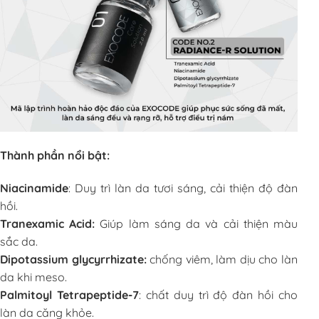
Thành phần nổi bật:
Niacinamide
: Duy trì làn da tươi sáng, cải thiện độ đàn
hồi.
Tranexamic Acid:
Giúp làm sáng da và cải thiện màu
sắc da.
Dipotassium glycyrrhizate:
chống viêm, làm dịu cho làn
da khi meso.
Palmitoyl Tetrapeptide-7
: chất duy trì độ đàn hồi cho
làn da căng khỏe.