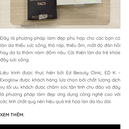
Đây là phương pháp làm đẹp phù hợp cho các bạn có
làn da thiếu sức sống, thô ráp, thiếu ẩm, mất độ đàn hồi
hay da bị thâm nám đốm nâu. Cải thiện làn da trẻ khỏe
đầy sức sống.
Liệu trình được thực hiện bởi Ed Beauty Clinic, ED K –
Exoglow được khách hàng lựa chọn bởi chất lượng dịch
vụ tối ưu, khách được chăm sóc tận tình chu đáo và đây
là phương pháp làm đẹp ứng dụng công nghệ cao với
các tinh chất quý nên hiệu quả trẻ hóa làn da lâu dài.
XEM THÊM: