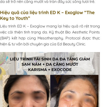
da sẽ trở nên căng mướt và tràn đầy sức sống tươi trẻ.
Hiệu quả của liệu trình ED K – Exoglow “The
Key to Youth”
Liệu trình ED K – Exoglow mang lại hiệu quả rõ rệt trong
việc cải thiện tình trạng da. Kỹ thuật Bio Aesthetic Points
(BAP) kết hợp cùng Mesotheraphy. Protocal được thực
hiện & tư vấn bởi chuyên gia của Ed Beauty Clinic.