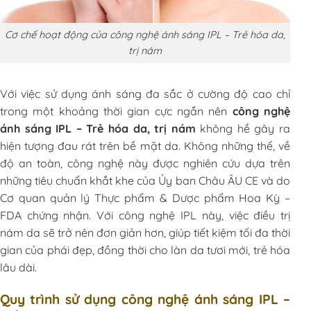
Cơ chế hoạt động của công nghệ ánh sáng IPL – Trẻ hóa da,
trị nám
Với việc sử dụng ánh sáng đa sắc ở cường độ cao chỉ
trong một khoảng thời gian cực ngắn nên
công nghệ
ánh sáng IPL – Trẻ hóa da, trị nám
không hề gây ra
hiện tượng đau rát trên bề mặt da. Không những thế, về
độ an toàn, công nghệ này được nghiên cứu dựa trên
những tiêu chuẩn khắt khe của Ủy ban Châu ÂU CE và do
Cơ quan quản lý Thực phẩm & Dược phẩm Hoa Kỳ –
FDA chứng nhận. Với công nghệ IPL này, việc điều trị
nám da sẽ trở nên đơn giản hơn, giúp tiết kiệm tối đa thời
gian của phái đẹp, đồng thời cho làn da tươi mới, trẻ hóa
lâu dài.
Quy trình sử dụng công nghệ ánh sáng IPL –