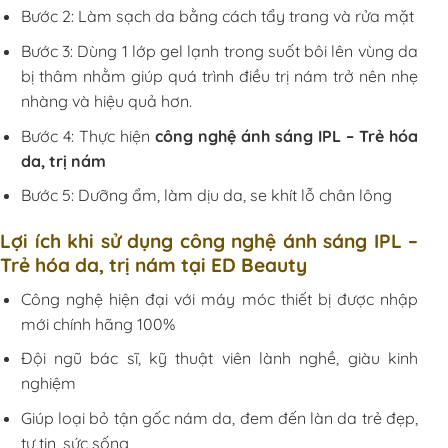
Bước 2: Làm sạch da bằng cách tẩy trang và rửa mặt
Bước 3: Dùng 1 lớp gel lạnh trong suốt bôi lên vùng da
bị thâm nhằm giúp quá trình điều trị nám trở nên nhẹ
nhàng và hiệu quả hơn.
Bước 4: Thực hiện
công nghệ ánh sáng IPL – Trẻ hóa
da, trị nám
Bước 5: Dưỡng ẩm, làm dịu da, se khít lỗ chân lông
Lợi ích khi sử dụng công nghệ ánh sáng IPL –
Trẻ hóa da, trị nám tại ED Beauty
Công nghệ hiện đại với máy móc thiết bị được nhập
mới chính hãng 100%
Đội ngũ bác sĩ, kỹ thuật viên lành nghề, giàu kinh
nghiệm
Giúp loại bỏ tận gốc nám da, đem đến làn da trẻ đẹp,
tự tin, sức sống