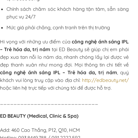
Chính sách chăm sóc khách hàng tận tâm, sẵn sàng
phục vụ 24/7
Mức giá phải chăng, cạnh tranh trên thị trường
Hi vọng với những ưu điểm của
công nghệ ánh sáng IPL
– Trẻ hóa da, trị nám
tại ED Beauty sẽ giúp chị em phái
đẹp xua tan nỗi lo nám da, nhanh chóng lấy lại được vẻ
đẹp thanh xuân như mong đợi. Mọi thông tin chi tiết về
công nghệ ánh sáng IPL – Trẻ hóa da, trị nám
, quý
khách vui lòng truy cập vào địa chỉ:
http://edbeauty.net/
hoặc liên hệ trực tiếp với chúng tôi để được hỗ trợ.
_____________________________
ED BEAUTY (Medical, Clinic & Spa)
Add: 460 Cao Thắng, P12, Q10, HCM
Hotline: 093.8449.788 / 091.2222.592