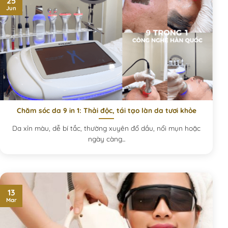
25
Jun
Chăm sóc da 9 in 1: Thải độc, tái tạo làn da tươi khỏe
Da xỉn màu, dễ bí tắc, thường xuyên đổ dầu, nổi mụn hoặc
ngày càng...
13
Mar