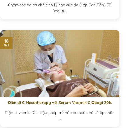
Chăm sóc da cơ chế sinh lý học của da (Lớp Căn Bản) ED
Beauty...
18
Oct
Điện di C Mesotherapy với Serum Vitamin C Obagi 20%
Điện di vitamin C – Liệu pháp trẻ hóa da hoàn hảo Nếp nhăn
–...