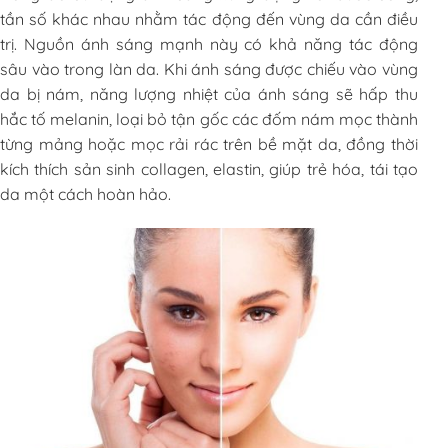
tần số khác nhau nhằm tác động đến vùng da cần điều
trị. Nguồn ánh sáng mạnh này có khả năng tác động
sâu vào trong làn da. Khi ánh sáng được chiếu vào vùng
da bị nám, năng lượng nhiệt của ánh sáng sẽ hấp thu
hắc tố melanin, loại bỏ tận gốc các đốm nám mọc thành
từng mảng hoặc mọc rải rác trên bề mặt da, đồng thời
kích thích sản sinh collagen, elastin, giúp trẻ hóa, tái tạo
da một cách hoàn hảo.